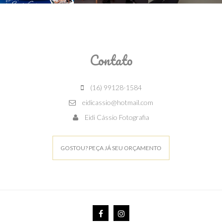
Contato
(16) 99128-1584
eidicassio@hotmail.com
Eidi Cássio Fotografia
GOSTOU? PEÇA JÁ SEU ORÇAMENTO