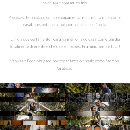
na chuva e com muito frio.
Precisava ter cuidado com o equipamento, mas, muito mais com o
casal, que, antes de qualquer coisa aderiu à ideia.
Um dia que certamente ficará na memória do casal como um dia
totalmente diferente e cheio de emoções. Pra mim, nem se fala!!
Vanusa e Eder, obrigado por topar fazer o ensaio como fizemos.
Gratidão.