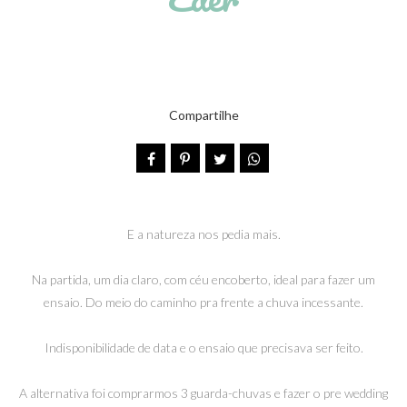
Compartilhe
E a natureza nos pedia mais.
Na partida, um dia claro, com céu encoberto, ideal para fazer um
ensaio. Do meio do caminho pra frente a chuva incessante.
Indisponibilidade de data e o ensaio que precisava ser feito.
A alternativa foi comprarmos 3 guarda-chuvas e fazer o pre wedding