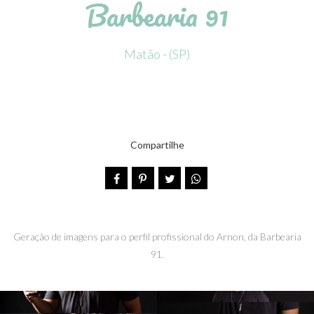
Barbearia 91
Matão - (SP)
Compartilhe
Geração de imagens para o perfil profissional do Arnon, da Barbearia
91.