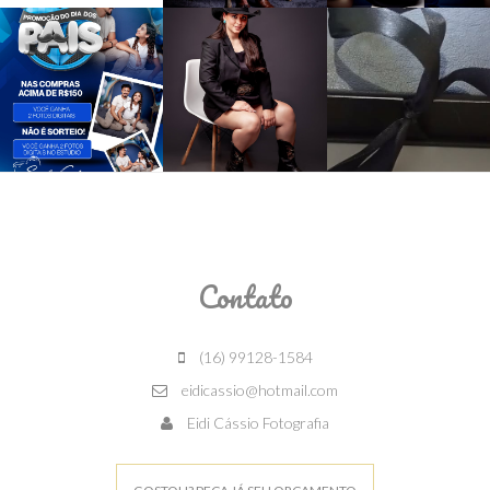
Contato
(16) 99128-1584
eidicassio@hotmail.com
Eidi Cássio Fotografia