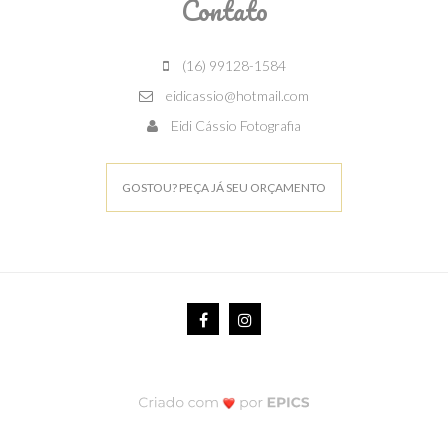
Contato
(16) 99128-1584
eidicassio@hotmail.com
Eidi Cássio Fotografia
GOSTOU? PEÇA JÁ SEU ORÇAMENTO