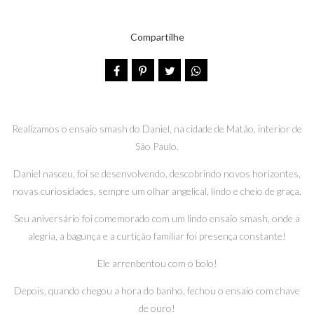
Compartilhe
Realizamos o ensaio smash do Daniel, na cidade de Matão, interior de
São Paulo.
Daniel nasceu, foi se desenvolvendo, descobrindo novos horizontes,
novas curiosidades, sempre um olhar angelical, lindo e cheio de graça.
Seu aniversário foi comemorado com um lindo ensaio smash, onde a
alegria, a bagunça e a curtição familiar foi presença constante!
Ele arrenbentou com o bolo!
Depois, quando chegou a hora do banho, fechou o ensaio com chave
de ouro!