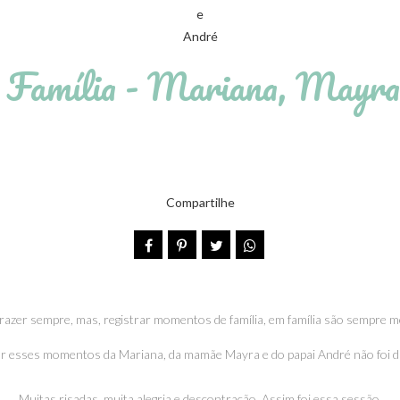
- Família - Mariana, Mayra
Compartilhe
razer sempre, mas, registrar momentos de família, em família são sempre
ar esses momentos da Mariana, da mamãe Mayra e do papai André não foi di
Muitas risadas, muita alegria e descontração. Assim foi essa sessão.