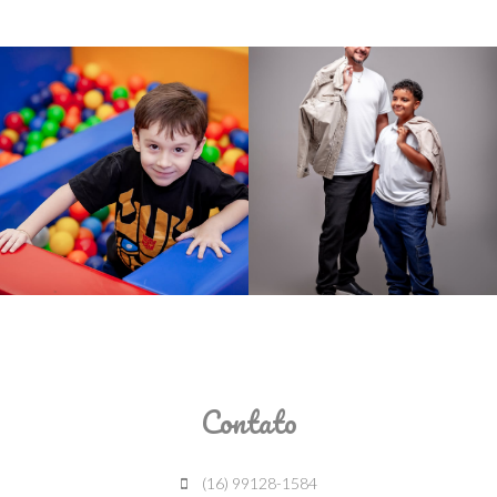
Contato
(16) 99128-1584