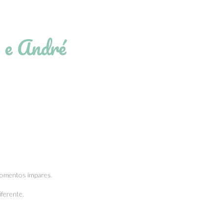
 e André
 momentos ímpares.
ferente.