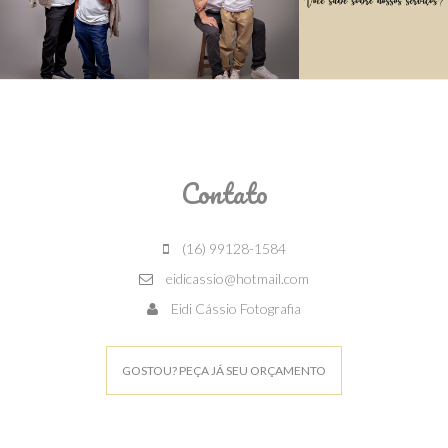
Contato
(16) 99128-1584
eidicassio@hotmail.com
Eidi Cássio Fotografia
GOSTOU? PEÇA JÁ SEU ORÇAMENTO