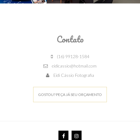
Contato
(16) 99128-1584
eidicassio@hotmail.com
Eidi Cássio Fotografia
GOSTOU? PEÇA JÁ SEU ORÇAMENTO