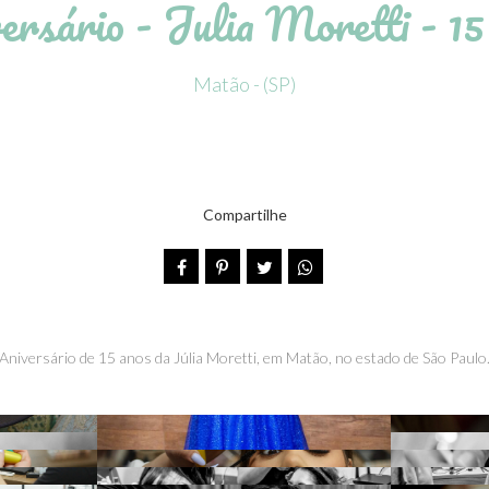
ersário - Julia Moretti - 15
Matão - (SP)
Compartilhe
Aniversário de 15 anos da Júlia Moretti, em Matão, no estado de São Paulo