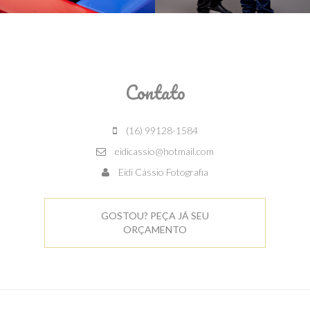
Contato
(16) 99128-1584
eidicassio@hotmail.com
Eidi Cássio Fotografia
GOSTOU? PEÇA JÁ SEU
ORÇAMENTO