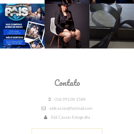
Contato
(16) 99128-1584
eidicassio@hotmail.com
Eidi Cássio Fotografia