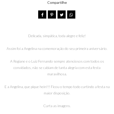
Compartilhe
Delicada, simpática, toda alegre e feliz!
Assim foi a Angelina na comemoração do seu primeira aniversário.
A Regiane e o Luiz Fernando sempre atenciosos com todos os
convidados, não se cabiam de tanta alegria com esta festa
maravilhosa.
E a Angelina, que pique hein!!! Ficou o tempo todo curtindo a festa na
maior disposição.
Curta as imagens.