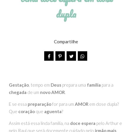
dupla
Compartilhe
Gestação
, tempo em
Deus
prepara uma
família
para a
chegada
de um
novo AMOR
.
E se essa
preparação
for para um
AMOR
em dose dupla?
Que
coração
que
aguenta
?
Assim está essa linda família, na
doce espera
pelo Arthur e
pelo Raul que será docemente cuidado pelo
irmão mais