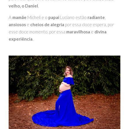
velho, o Daniel
.
A
mamãe
Micheli e o
papai
Luciano estão
radiante
,
ansiosos
e
cheios de alegria
por essa doce espera, por
esse doce momento, por essa
maravilhosa
e
divina
experiência
.