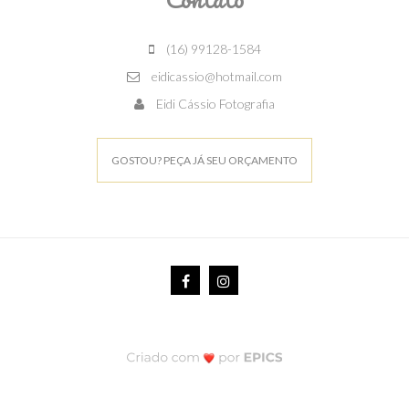
(16) 99128-1584
eidicassio@hotmail.com
Eidi Cássio Fotografia
GOSTOU? PEÇA JÁ SEU ORÇAMENTO