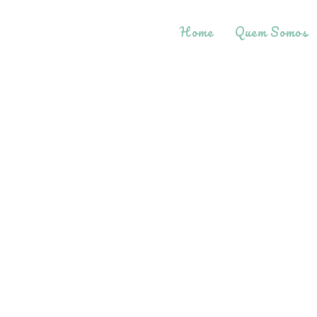
Home
Quem Somos