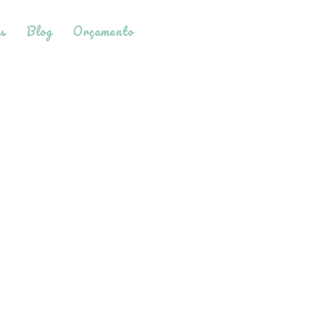
s
Blog
Orçamento